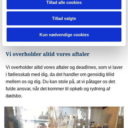
Tillad alle cookies
Vi laver altid en kontrakt, inden arbejdet begynder, som
både er en fuldmagt til mig og mit firma samt en garanti og
Tillad valgte
sikkerhed til arvingerne/bobestyreren. Alle aftaler bliver
nedskrevet på papir, og alle handler bliver altid betalt
Kun nødvendige cookies
kontant på stedet eller med bankoverførsel.
Vi overholder altid vores aftaler
Vi overholder altid vores aftaler og deadlines, som vi laver
i fællesskab med dig, da det handler om gensidig tillid
mellem os og dig. Du kan stole på, at vi påtager os det
fulde ansvar, når det kommer til opkøb og rydning af
dødsbo.