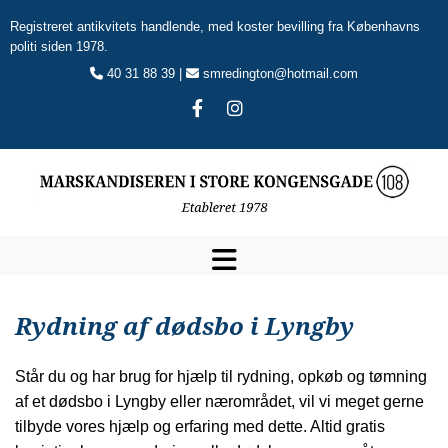
Registreret antikvitets handlende, med koster bevilling fra Københavns
politi siden 1978.
40 31 88 39 |
smredington@hotmail.com


Rydning af dødsbo i Lyngby
Står du og har brug for hjælp til rydning, opkøb og tømning
af et dødsbo i Lyngby eller nærområdet, vil vi meget gerne
tilbyde vores hjælp og erfaring med dette. Altid gratis