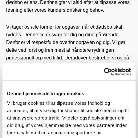
dødsbo er ens. Derfor sigter vi altid efter at tilpasse vores
løsning efter vores kunders ønsker og behov.
Vi tager os alle former for opgaver, når et dødsbo skal
ryddes. Denne tid er svær for dig og dine pårørende.
Derfor er vi respektfulde overfor opgaven og dig. Vi gør
dette ved først og fremmest at håndtere rydningen
professionelt og med tillid. Derudover bestræber vi os på
at genbruge så meget som muligt fra det aktuelle bo.
Du kan have tillid til os gennem hele processen, da vi
udfører opgaven med respekt. Vi sørger for, at du får tømt
Denne hjemmeside bruger cookies
boet, præcist som du vil have det. Uanset om du blot skal
Vi bruger cookies til at tilpasse vores indhold og
have flyttet et par ting eller et helt hjem, sørger vi for at
annoncer, til at vise dig funktioner til sociale medier og til
udføre rydningen på en ordentlig måde. Ingen opgave er
at analysere vores trafik. Vi deler også oplysninger om
for stor eller for lille. Om det drejer sig om en stor villa,
din brug af vores hjemmeside med vores partnere inden
landejendom, en lejlighed eller en plejebolig, garanterer vi
for sociale medier, annonceringspartnere og
en professionel og god service hele vejen igennem.