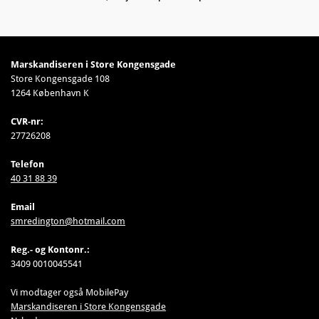
Marskandiseren i Store Kongensgade
Store Kongensgade 108
1264 København K
CVR-nr:
27726208
Telefon
40 31 88 39
Email
smredington@hotmail.com
Reg.- og Kontonr.:
3409 0010045541
Vi modtager også MobilePay
Marskandiseren i Store Kongensgade