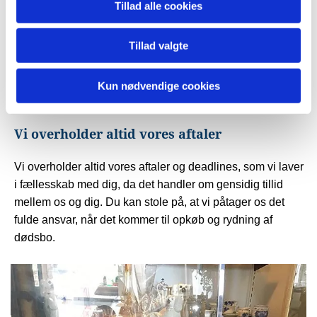
Tillad alle cookies
Vi laver altid en kontrakt, inden arbejdet begynder, som
både er en fuldmagt til mig og mit firma samt en garanti og
Tillad valgte
sikkerhed til arvingerne/bobestyreren. Alle aftaler bliver
nedskrevet på papir, og alle handler bliver altid betalt
Kun nødvendige cookies
kontant på stedet eller med bankoverførsel.
Vi overholder altid vores aftaler
Vi overholder altid vores aftaler og deadlines, som vi laver
i fællesskab med dig, da det handler om gensidig tillid
mellem os og dig. Du kan stole på, at vi påtager os det
fulde ansvar, når det kommer til opkøb og rydning af
dødsbo.