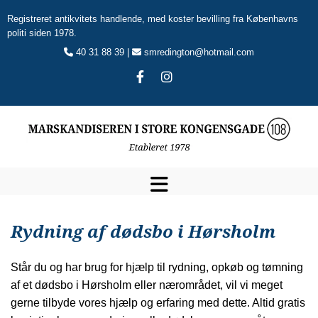
Registreret antikvitets handlende, med koster bevilling fra Københavns
politi siden 1978.
40 31 88 39 |
smredington@hotmail.com


Rydning af dødsbo i Hørsholm
Står du og har brug for hjælp til rydning, opkøb og tømning
af et dødsbo i Hørsholm eller nærområdet, vil vi meget
gerne tilbyde vores hjælp og erfaring med dette. Altid gratis