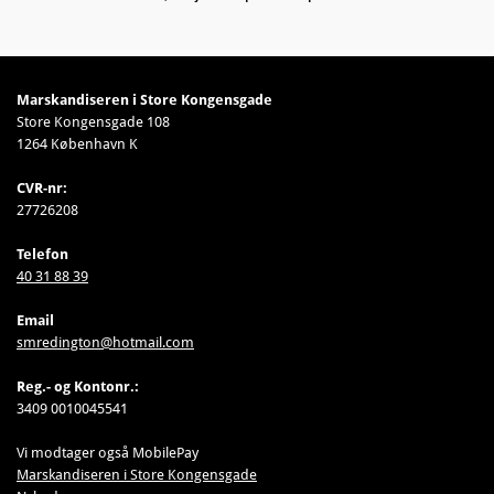
Marskandiseren i Store Kongensgade
Store Kongensgade 108
1264 København K
CVR-nr:
27726208
Telefon
40 31 88 39
Email
smredington@hotmail.com
Reg.- og Kontonr.:
3409 0010045541
Vi modtager også MobilePay
Marskandiseren i Store Kongensgade