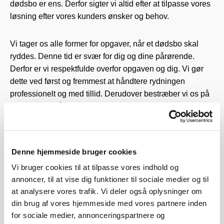
dødsbo er ens. Derfor sigter vi altid efter at tilpasse vores
løsning efter vores kunders ønsker og behov.
Vi tager os alle former for opgaver, når et dødsbo skal
ryddes. Denne tid er svær for dig og dine pårørende.
Derfor er vi respektfulde overfor opgaven og dig. Vi gør
dette ved først og fremmest at håndtere rydningen
professionelt og med tillid. Derudover bestræber vi os på
at genbruge så meget som muligt fra det aktuelle bo.
Du kan have tillid til os gennem hele processen, da vi
udfører opgaven med respekt. Vi sørger for, at du får tømt
Denne hjemmeside bruger cookies
boet, præcist som du vil have det. Uanset om du blot skal
Vi bruger cookies til at tilpasse vores indhold og
have flyttet et par ting eller et helt hjem, sørger vi for at
annoncer, til at vise dig funktioner til sociale medier og til
udføre rydningen på en ordentlig måde. Ingen opgave er
at analysere vores trafik. Vi deler også oplysninger om
for stor eller for lille. Om det drejer sig om en stor villa,
din brug af vores hjemmeside med vores partnere inden
landejendom, en lejlighed eller en plejebolig, garanterer vi
for sociale medier, annonceringspartnere og
en professionel og god service hele vejen igennem.