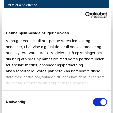
Vi fejer altid efter os.
Søren Mikkel Redington - Marskandiseren i Store Kongensgade
Denne hjemmeside bruger cookies
Ved opkøb af dødsbo opererer vi efter
Vi bruger cookies til at tilpasse vores indhold og
en fast plan, der sikrer kunden det
annoncer, til at vise dig funktioner til sociale medier og til
bedst mulige resultat
at analysere vores trafik. Vi deler også oplysninger om
din brug af vores hjemmeside med vores partnere inden
for sociale medier, annonceringspartnere og
Gratis vurdering af dødsbo sammen med
analysepartnere. Vores partnere kan kombinere disse
arvingerne for salgbare effekter og værdier
data med andre oplysninger, du har givet dem, eller som
de har indsamlet fra din brug af deres tjenester.
Der udarbejdes et tilbud på de effekter i dødsboet,
jeg ønsker at købe kontant
Samtykkevalg
Ved rydning af dødsbo bliver alle personlige
Nødvendig
dokumenter og lignende afleveret på