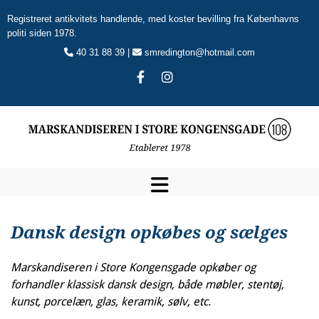
Registreret antikvitets handlende, med koster bevilling fra Københavns
politi siden 1978.
40 31 88 39 |
smredington@hotmail.com


Dansk design opkøbes og sælges
Marskandiseren i Store Kongensgade opkøber og
forhandler klassisk dansk design, både møbler, stentøj,
kunst, porcelæn, glas, keramik, sølv, etc.