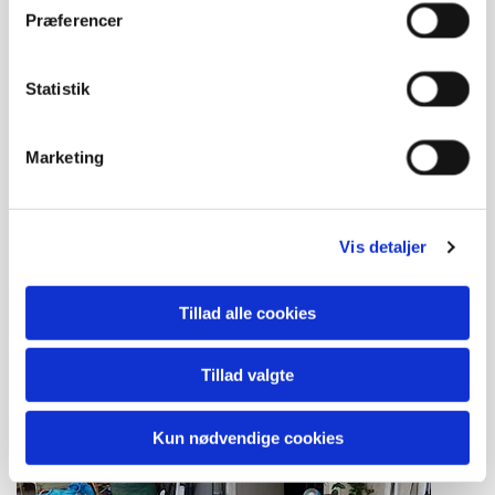
forbrændingen
Præferencer
Vi fejer altid efter os - og skulle der være brug for
rengøring af dødsbo, kan dette selvfølgelig aftales
Statistik
Marketing
Vis detaljer
Tillad alle cookies
Tillad valgte
Kun nødvendige cookies