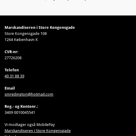
Marskandiseren i Store Kongensgade
Store Kongensgade 108
1264 København K
CVR-nr:
27726208
Telefon
40 31 88 39
Email
smredington@hotmail.com
Reg.- og Kontonr.:
3409 0010045541
Vi modtager også MobilePay
Marskandiseren i Store Kongensgade