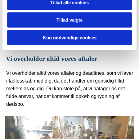
Tillad alle cookies
Vi laver altid en kontrakt, inden arbejdet begynder, som
både er en fuldmagt til mig og mit firma samt en garanti og
Tillad valgte
sikkerhed til arvingerne/bobestyreren. Alle aftaler bliver
nedskrevet på papir, og alle handler bliver altid betalt
Kun nødvendige cookies
kontant på stedet eller med bankoverførsel.
Vi overholder altid vores aftaler
Vi overholder altid vores aftaler og deadlines, som vi laver
i fællesskab med dig, da det handler om gensidig tillid
mellem os og dig. Du kan stole på, at vi påtager os det
fulde ansvar, når det kommer til opkøb og rydning af
dødsbo.