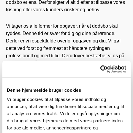
dødsbo er ens. Derfor sigter vi altid efter at tilpasse vores
løsning efter vores kunders ønsker og behov.
Vi tager os alle former for opgaver, når et dødsbo skal
ryddes. Denne tid er svær for dig og dine pårørende.
Derfor er vi respektfulde overfor opgaven og dig. Vi gør
dette ved først og fremmest at håndtere rydningen
professionelt og med tillid. Derudover bestræber vi os på
at genbruge så meget som muligt fra det aktuelle bo.
Du kan have tillid til os gennem hele processen, da vi
udfører opgaven med respekt. Vi sørger for, at du får tømt
Denne hjemmeside bruger cookies
boet, præcist som du vil have det. Uanset om du blot skal
Vi bruger cookies til at tilpasse vores indhold og
have flyttet et par ting eller et helt hjem, sørger vi for at
annoncer, til at vise dig funktioner til sociale medier og til
udføre rydningen på en ordentlig måde. Ingen opgave er
at analysere vores trafik. Vi deler også oplysninger om
for stor eller for lille. Om det drejer sig om en stor villa,
din brug af vores hjemmeside med vores partnere inden
landejendom, en lejlighed eller en plejebolig, garanterer vi
for sociale medier, annonceringspartnere og
en professionel og god service hele vejen igennem.