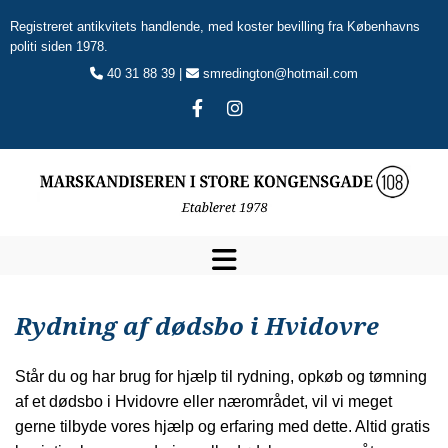
Registreret antikvitets handlende, med koster bevilling fra Københavns
politi siden 1978.
40 31 88 39 |
smredington@hotmail.com


Rydning af dødsbo i Hvidovre
Står du og har brug for hjælp til rydning, opkøb og tømning
af et dødsbo i Hvidovre eller nærområdet, vil vi meget
gerne tilbyde vores hjælp og erfaring med dette. Altid gratis