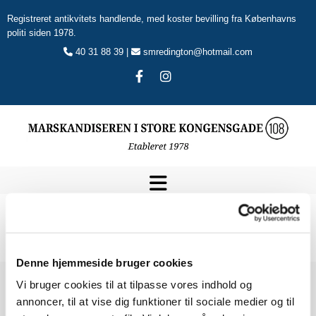
Registreret antikvitets handlende, med koster bevilling fra Københavns
politi siden 1978.
40 31 88 39 |
smredington@hotmail.com


Denne hjemmeside bruger cookies
Vi bruger cookies til at tilpasse vores indhold og





annoncer, til at vise dig funktioner til sociale medier og til
Vurderet 4.3 ud af 5 stjerner