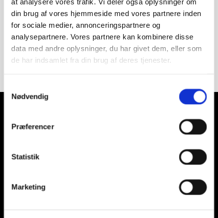
at analysere vores trafik. Vi deler også oplysninger om
Baseret på 16 anmeldelser fra
Google
din brug af vores hjemmeside med vores partnere inden
for sociale medier, annonceringspartnere og
analysepartnere. Vores partnere kan kombinere disse
data med andre oplysninger, du har givet dem, eller som
de har indsamlet fra din brug af deres tjenester.
4,8 stjerner på Trustpilot
Samtykkevalg
Nødvendig
Marskandiseren i Store Kongensgade
Store Kongensgade 108
Præferencer
1264 København K
CVR-nr:
Statistik
27726208
Telefon
Marketing
40 31 88 39
Email