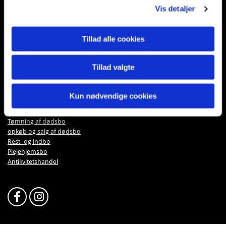
smredington@hotmail.com
Vis detaljer
Reg.- og Kontonr.:
3409 0010045541
Tillad alle cookies
Vi modtager også MobilePay
Marskandiseren i Store Kongensgade
Tillad valgte
Nyheder
Kun nødvendige cookies
Tjenester
Vurdering af dødsbo
Tømning af dødsbo
opkøb og salg af dødsbo
Rest- og indbo
Plejehjemsbo
Antikvitetshandel